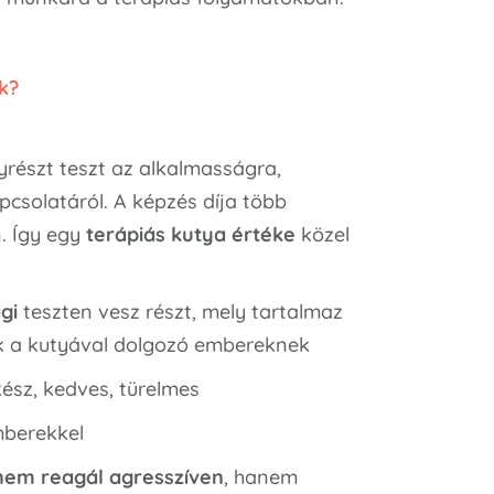
k?
gyrészt teszt az alkalmasságra,
csolatáról. A képzés díja több
n. Így egy
terápiás kutya értéke
közel
gi
teszten vesz részt, mely tartalmaz
k a kutyával dolgozó embereknek
ész, kedves, türelmes
mberekkel
nem reagál agresszíven
, hanem