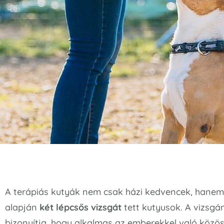
A terápiás kutyák nem csak házi kedvencek, hane
alapján
két lépcsős vizsgát
tett kutyusok. A vizsgán
bizonyítja, hogy alkalmas az emberekkel való köz