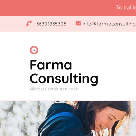
Töltsd 
+36301835305
info@farmaconsulting
Farma
Consulting
Állatasszisztált tréningek