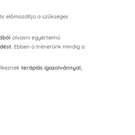
és előmozdítja a szükséges
ából
olvasni egyértelmű
ődést
. Ebben a trénerünk mindig a
delkeznek
terápiás igazolvánnyal,