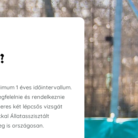
?
imum 1 éves időintervallum.
gfelelnie és rendelkeznie
eres két lépcsős vizsgát
kal Állatasszisztált
eg is országosan.