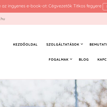
le az ingyenes e-book-ot: Cégvezetők Titkos fegyere
.hu
KEZDŐOLDAL
SZOLGÁLTATÁSOK
BEMUTAT
FOGALMAK
BLOG
KAPC