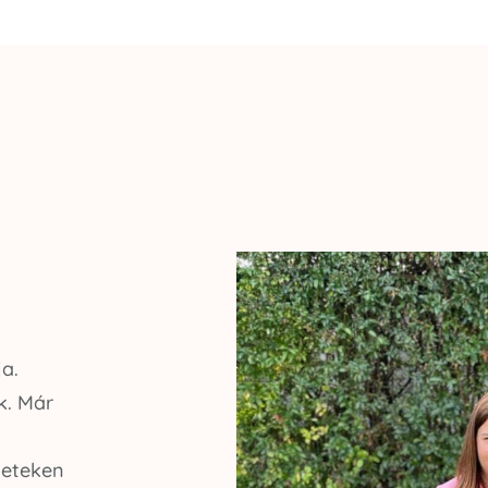
ja.
k. Már
leteken