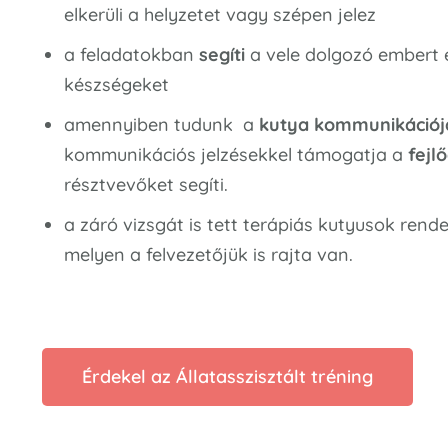
elkerüli a helyzetet vagy szépen jelez
a feladatokban
segíti
a vele dolgozó embert 
készségeket
amennyiben tudunk a
kutya kommunikációj
kommunikációs jelzésekkel támogatja a
fejl
résztvevőket segíti.
a záró vizsgát is tett terápiás kutyusok ren
melyen a felvezetőjük is rajta van.
Érdekel az Állatasszisztált tréning