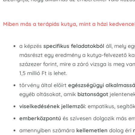
Miben más a terápiás kutya, mint a házi kedvence
a képzés
specifikus feladatokból
áll, mely e
másrészt egy eredmény a kutya-felvezető kap
százezer forint, mire a záró vizsga is meg va
1,5 millió Ft is lehet.
törvény által előírt
egészségügyi alkalmassá
egyéb oltásokat, amik
biztonságot
jelentene
viselkedésének jellemzői:
empatikus, segítők
emberközpontú
és szívesen dolgozik más e
amennyiben számára
kellemetlen
dolog éri