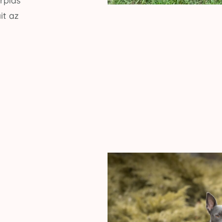
árpiás
it az