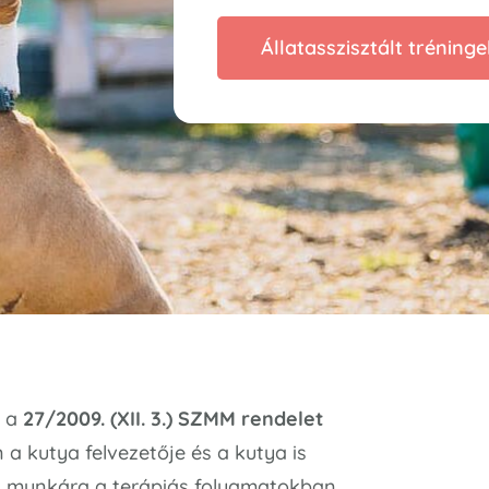
Állatasszisztált tréninge
m a
27/2009. (XII. 3.) SZMM rendelet
 a kutya felvezetője és a kutya is
ös munkára a terápiás folyamatokban.