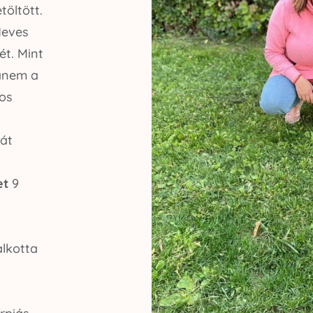
töltött.
Heves
t. Mint
hanem a
tos
gát
et
9
alkotta