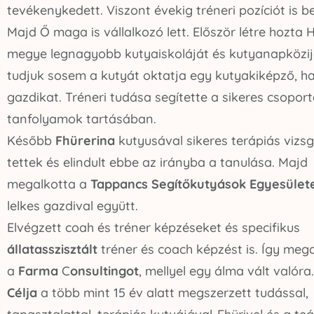
tevékenykedett. Viszont évekig tréneri pozíciót is be
Majd Ő maga is vállalkozó lett. Először létre hozta 
megye legnagyobb kutyaiskoláját és kutyanapközijé
tudjuk sosem a kutyát oktatja egy kutyakiképző, 
gazdikat. Tréneri tudása segítette a sikeres csopor
tanfolyamok tartásában.
Később
Fhürerina
kutyusával sikeres terápiás vizs
tettek és elindult ebbe az irányba a tanulása. Majd
megalkotta a
Tappancs Segítőkutyások Egyesület
lelkes gazdival együtt.
Elvégzett coah és tréner képzéseket és specifikus
állatasszisztált
tréner és coach képzést is. Így meg
a
Farma
C
onsultingot
, mellyel egy álma vált valóra.
Célja
a több mint 15 év alatt megszerzett tudással,