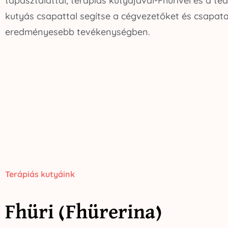
tapasztalattal, terápiás kutyájával-Fhürivel és a te
kutyás csapattal segítse a cégvezetőket és csapata
eredményesebb tevékenységben.
Terápiás kutyáink
Fhüri (Fhürerina)