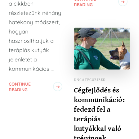
a cikkben
READING
részletezünk néhány
hatékony módszert,
hogyan
hasznosíthatjuk a
terápiás kutyák
jelenlétét a
kommunikációs …
UNCATEGORIZED
CONTINUE
READING
Cégfejlődés és
kommunikáció:
fedezd fel a
terápiás
kutyákkal való
tréningek