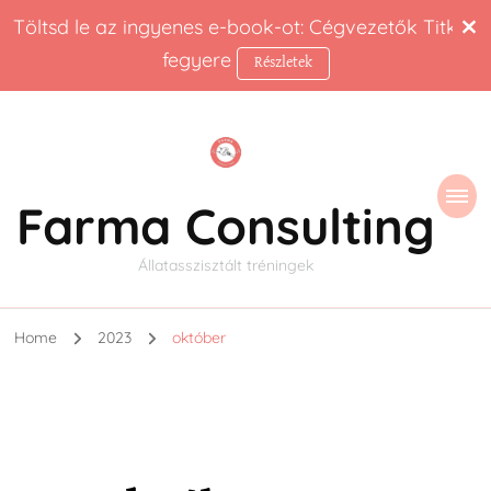
Töltsd le az ingyenes e-book-ot: Cégvezetők Titkos
fegyere
Részletek
Farma Consulting
Állatasszisztált tréningek
Home
2023
október